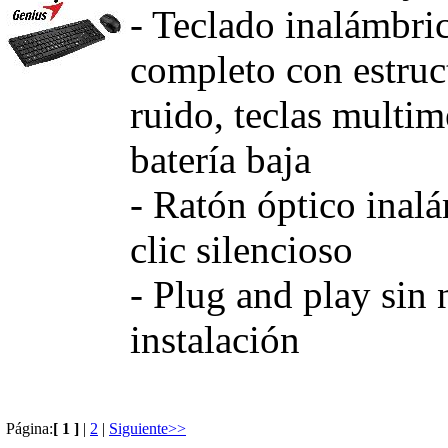
- Teclado inalámbri
completo con estruct
ruido, teclas multim
batería baja
- Ratón óptico inal
clic silencioso
- Plug and play sin 
instalación
Página:
[ 1 ]
|
2
|
Siguiente>>