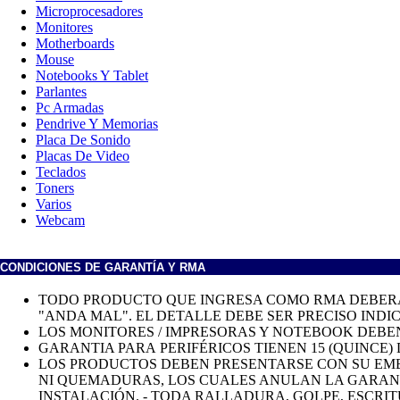
Microprocesadores
Monitores
Motherboards
Mouse
Notebooks Y Tablet
Parlantes
Pc Armadas
Pendrive Y Memorias
Placa De Sonido
Placas De Video
Teclados
Toners
Varios
Webcam
CONDICIONES DE GARANTÍA Y RMA
TODO PRODUCTO QUE INGRESA COMO RMA DEBERÁ 
"ANDA MAL". EL DETALLE DEBE SER PRECISO IND
LOS MONITORES / IMPRESORAS Y NOTEBOOK DEBEN
GARANTIA PARA PERIFÉRICOS TIENEN 15 (QUINCE) D
LOS PRODUCTOS DEBEN PRESENTARSE CON SU EMBAL
NI QUEMADURAS, LOS CUALES ANULAN LA GARANT
INSTALACIÓN. - TODA RALLADURA, GOLPE, ESCRIT