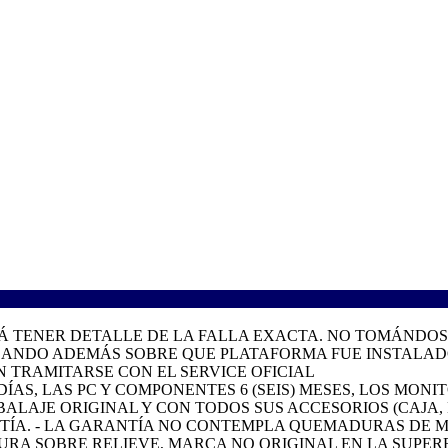
TENER DETALLE DE LA FALLA EXACTA. NO TOMÁNDOSE
ICANDO ADEMÁS SOBRE QUE PLATAFORMA FUE INSTALADO
 TRAMITARSE CON EL SERVICE OFICIAL
ÍAS, LAS PC Y COMPONENTES 6 (SEIS) MESES, LOS MONIT
AJE ORIGINAL Y CON TODOS SUS ACCESORIOS (CAJA, MA
ÍA. - LA GARANTÍA NO CONTEMPLA QUEMADURAS DE MI
URA SOBRE RELIEVE, MARCA NO ORIGINAL EN LA SUPERF