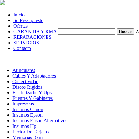
Inicio
Su Presupuesto
Ofertas
GARANTIA Y RMA
A
REPARACIONES
SERVICIOS
Contacto
Auriculares
Cables Y Adaptadores
Conectividad
Discos Rigidos
Estabilizador Y Ups
Fuentes Y Gabinetes
Impresoras
Insumos Canon
Insumos Epson
Insumos Epson Alternativos
Insumos Hp
Lector De Tarjetas
Memorias Ram