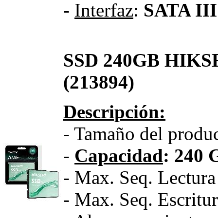
-
Interfaz
:
SATA III
SSD 240GB HIKS
(213894)
Descripción:
- Tamaño del produc
-
Capacidad
: 240 
- Max. Seq. Lectur
- Max. Seq. Escrit