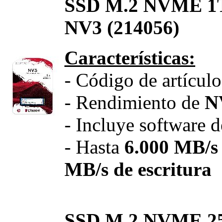
SSD M.2 NVME 
NV3 (214056)
Características:
- Código de artícu
- Rendimiento de
N
- Incluye software 
- Hasta
6.000 MB/s 
MB/s de escritura
SSD M.2 NVME 2